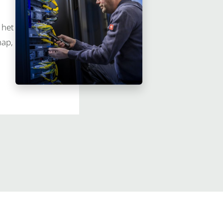
 het
hap,