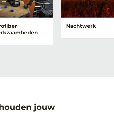
rofiber
Nachtwerk
rkzaamheden
rhouden jouw