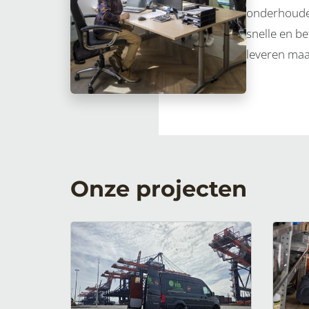
onderhouden
snelle en be
leveren maa
Onze projecten