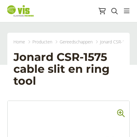
head
Home
Producten
Gereedschappen
Jonard CSR-1575 cab
Jonard CSR-1575
cable slit en ring
tool