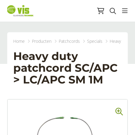
head
Home
Producten
Patchcords
Specials
Heavy duty 
Heavy duty
patchcord SC/APC
> LC/APC SM 1M