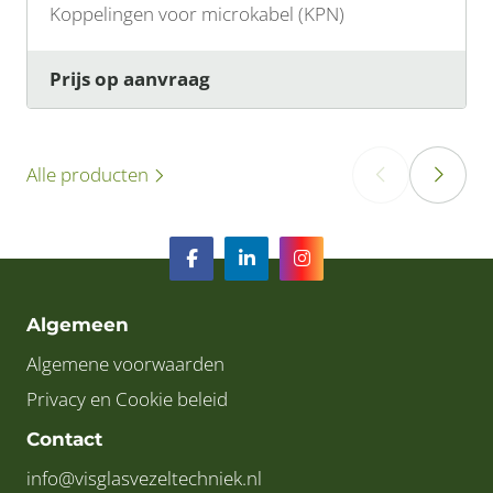
Koppelingen voor microkabel (KPN)
Prijs op aanvraag
Alle producten
‹
›
Algemeen
Algemene voorwaarden
Privacy en Cookie beleid
Contact
info@visglasvezeltechniek.nl