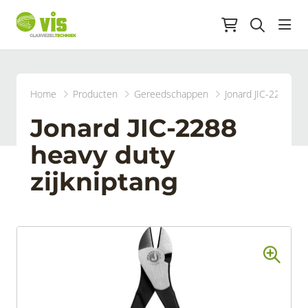
head
Home
Producten
Gereedschappen
Jonard JIC-2288 hea
Jonard JIC-2288
heavy duty
zijkniptang