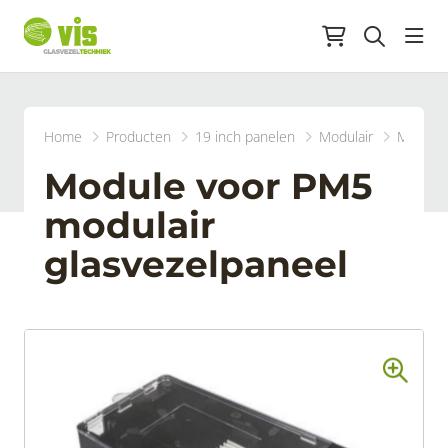
head
Home
Producten
19 inch panelen
Modulair
Module 
Module voor PM5
modulair
glasvezelpaneel