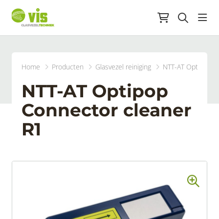
head
Home
Producten
Glasvezel reiniging
NTT-AT Optipop C
NTT-AT Optipop
Connector cleaner
R1