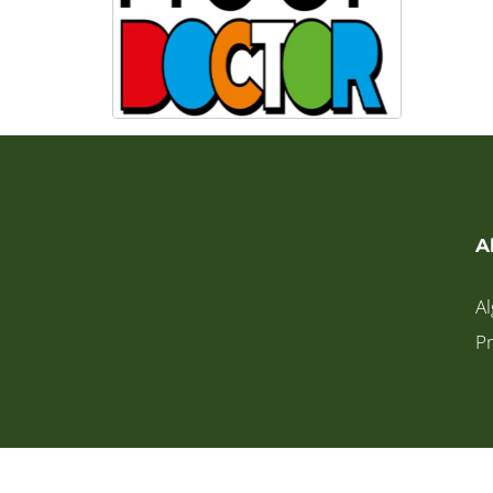
A
A
Pr