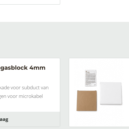
 gasblock 4mm
kade voor subduct van
en voor microkabel
raag