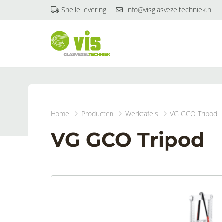
Snelle levering
info@visglasvezeltechniek.nl
Home
Producten
Werktafels
VG GCO Tripod
VG GCO Tripod